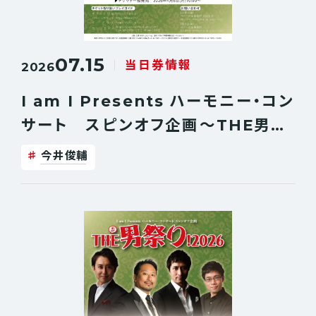
07.15
当日券情報
2026
I am I Presents ハーモニー・コン
サート スピンオフ企画〜THE男祭
り!2026〜【東京公演】当日券販売決
今井俊輔
定！