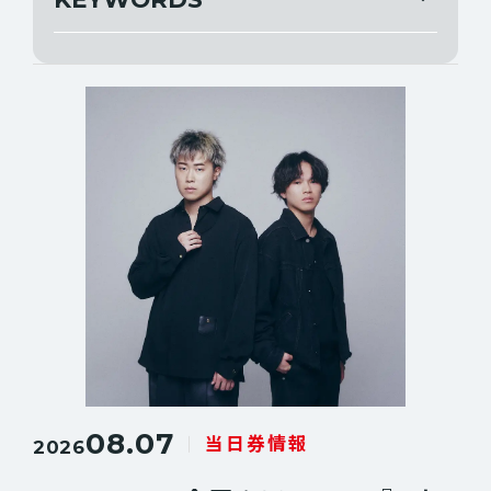
すべて
公演情報
すべて
グッズ情報
ANN WILSON
DIANA KRALL
当日券情報
13.3g
ERIK GRÖNWALL
THE GREATEST ROCK FUKUOKA
お知らせ
NIGHT RANGER
BOZ SCAGGS
CHET FAKER
JOURNEY
TEDESCHI TRUCKS BAND
BRYAN ADAMS
CARLOS MARIN
DEEP PURPLE
GLAY
08.07
当日券情報
2026
IL DIVO
JEFF BECK