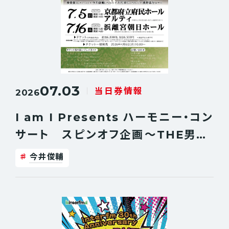
07.03
当日券情報
2026
I am I Presents ハーモニー・コン
サート スピンオフ企画〜THE男祭
り!2026〜【京都公演】当日券販売決
今井俊輔
定！