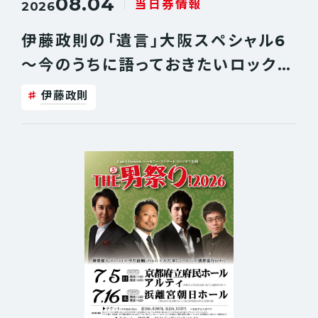
08.04
当日券情報
2026
伊藤政則の「遺言」大阪スペシャル6
〜今のうちに語っておきたいロックの
歴史がある〜 当日券情報
伊藤政則