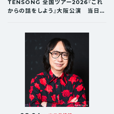
TENSONG 全国ツアー2026『これ
JOSH GROBAN
KRAFTWERK
からの話をしよう』大阪公演 当日券
KENNY G
LIVE BUZZ FESTIVAL
情報
MICHAEL SCHENKER
MR.BIG
PAUL GILBERT
THE BLACK CROWES
Unlucky Morpheus
YOSHIKI
7ORDER
秋山歌謡祭
伊藤政則
今井俊輔
ウドー音楽事務所
フジタ カコ
サウンドメッセ