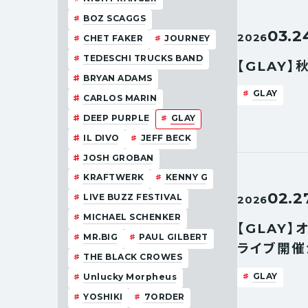
BOZ SCAGGS
03.2
2026
CHET FAKER
JOURNEY
TEDESCHI TRUCKS BAND
【GLAY
BRYAN ADAMS
GLAY
CARLOS MARIN
DEEP PURPLE
GLAY
IL DIVO
JEFF BECK
JOSH GROBAN
KRAFTWERK
KENNY G
02.2
LIVE BUZZ FESTIVAL
2026
MICHAEL SCHENKER
【GLAY】
MR.BIG
PAUL GILBERT
ライブ開催
THE BLACK CROWES
GLAY
Unlucky Morpheus
YOSHIKI
7ORDER