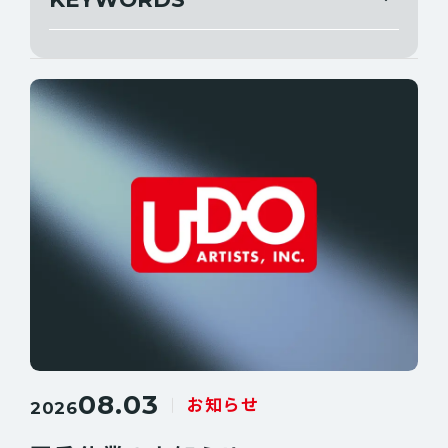
すべて
公演情報
すべて
グッズ情報
ANN WILSON
DIANA KRALL
当日券情報
13.3g
ERIK GRÖNWALL
THE GREATEST ROCK FUKUOKA
お知らせ
NIGHT RANGER
BOZ SCAGGS
CHET FAKER
JOURNEY
TEDESCHI TRUCKS BAND
BRYAN ADAMS
CARLOS MARIN
DEEP PURPLE
GLAY
08.03
お知らせ
2026
IL DIVO
JEFF BECK