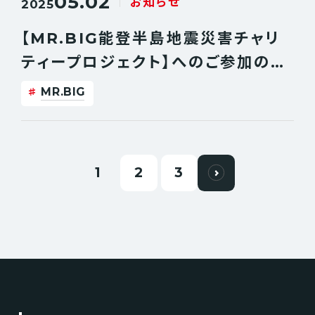
05.02
お知らせ
2025
【MR.BIG能登半島地震災害チャリ
ティープロジェクト】へのご参加のお
礼とご報告
MR.BIG
1
2
3