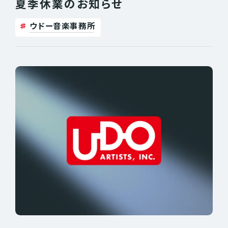
夏季休業のお知らせ
JOSH GROBAN
KRAFTWERK
KENNY G
LIVE BUZZ FESTIVAL
ウドー音楽事務所
MICHAEL SCHENKER
MR.BIG
PAUL GILBERT
THE BLACK CROWES
Unlucky Morpheus
YOSHIKI
7ORDER
秋山歌謡祭
伊藤政則
今井俊輔
ウドー音楽事務所
フジタ カコ
サウンドメッセ