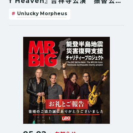
f Heaven』 吉祥寺公演 振替公演
日程決定のお知らせ
Unlucky Morpheus