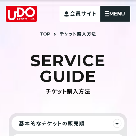
MENU
会員サイト
TOP
チケット購入方法
S
E
R
V
I
C
E
G
U
I
D
E
チケット購入方法
基本的なチケットの販売順