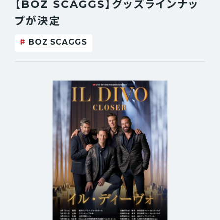
【BOZ SCAGGS】グッズラインナッ
JOSH GROBAN
KRAFTWERK
プが決定
KENNY G
LIVE BUZZ FESTIVAL
MICHAEL SCHENKER
MR.BIG
BOZ SCAGGS
PAUL GILBERT
THE BLACK CROWES
Unlucky Morpheus
YOSHIKI
7ORDER
秋山歌謡祭
伊藤政則
今井俊輔
ウドー音楽事務所
フジタ カコ
サウンドメッセ