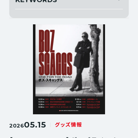
すべて
公演情報
すべて
グッズ情報
ANN WILSON
DIANA KRALL
当日券情報
13.3g
ERIK GRÖNWALL
THE GREATEST ROCK FUKUOKA
お知らせ
NIGHT RANGER
BOZ SCAGGS
CHET FAKER
JOURNEY
TEDESCHI TRUCKS BAND
BRYAN ADAMS
CARLOS MARIN
DEEP PURPLE
GLAY
05.15
グッズ情報
2026
IL DIVO
JEFF BECK