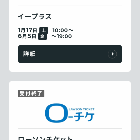
イープラス
1
17
10:00〜
月
日
土
6
5
〜19:00
月
日
金
詳細
受付終了
ローソンチケット