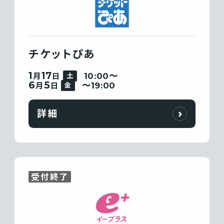
チケットぴあ
1
17
10:00〜
月
日
土
6
5
〜19:00
月
日
金
詳細
受付終了