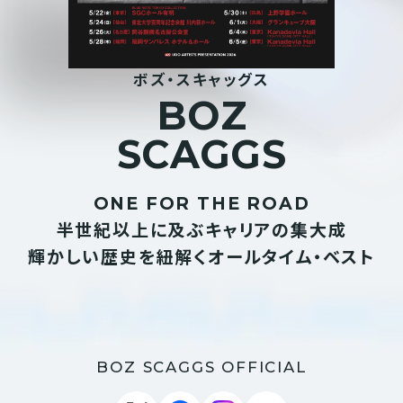
ボズ・スキャッグス
B
O
Z
S
C
A
G
G
S
ONE FOR THE ROAD
半世紀以上に及ぶキャリアの集大成
輝かしい歴史を紐解くオールタイム・ベスト
BOZ SCAGGS OFFICIAL