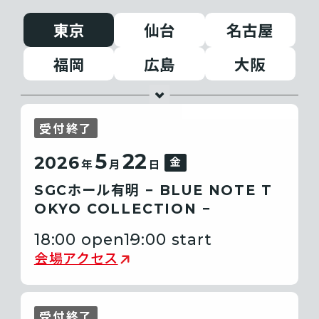
東京
仙台
名古屋
福岡
広島
大阪
受付終了
5
22
2026
金
年
月
日
SGCホール有明 − BLUE NOTE T
OKYO COLLECTION −
18:00 open
19:00 start
会場アクセス
受付終了