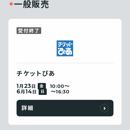
一般販売
受付終了
チケットぴあ
1
23
10:00〜
月
日
金
6
14
〜16:30
月
日
日
詳細