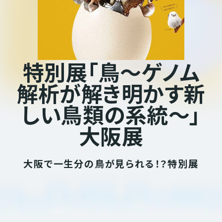
特
別
展
「
鳥
〜
ゲ
ノ
ム
解
析
が
解
き
明
か
す
新
し
い
鳥
類
の
系
統
〜
」
大
阪
展
大阪で一生分の鳥が見られる！？特別展