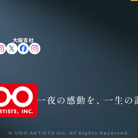
大阪支社
© UDO ARTISTS Inc. All Rights Reserved.