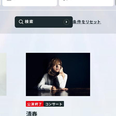
検索
条件をリセット
公演終了
コンサート
清春