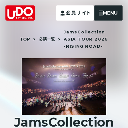
MENU
会員サイト
JamsCollection
TOP
公演一覧
ASIA TOUR 2026
-RISING ROAD-
J
a
m
s
C
o
l
l
e
c
t
i
o
n