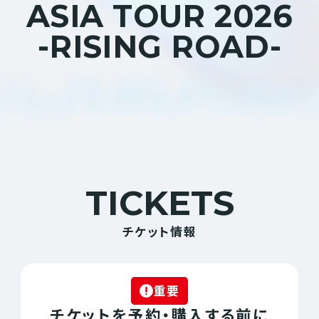
A
S
I
A
T
O
U
R
2
0
2
6
-
R
I
S
I
N
G
R
O
A
D
-
TICKETS
チケット情報
重要
チケットを予約・購入する前に