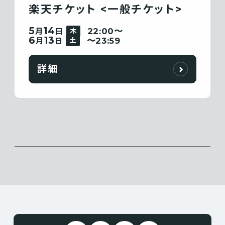
楽天チケット <一般チケット>
5
14
22:00〜
月
日
木
6
13
〜23:59
月
日
土
詳細