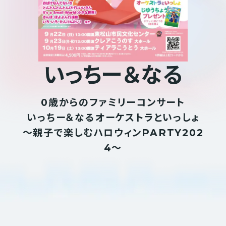
い
っ
ち
ー
＆
な
る
0歳からのファミリーコンサート
いっちー＆なるオーケストラといっしょ
〜親子で楽しむハロウィンPARTY202
4〜