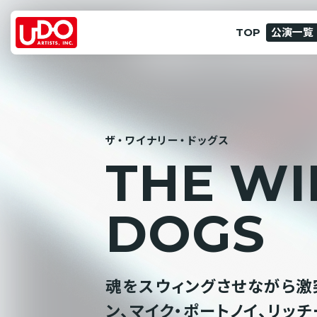
TOP
公演一覧
ザ・ワイナリー・ドッグス
T
H
E
W
I
D
O
G
S
魂をスウィングさせながら激
ン、マイク・ポートノイ、リッ