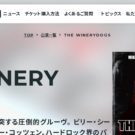
ニュース
チケット購入方法
よくあるご質問
トピックス
私た
TOP
公演一覧
THE WINERY
DOGS
N
E
R
Y
突する圧倒的グルーヴ。 ビリー・シー
チー・コッツェン、ハードロック界のパ