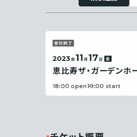
受付終了
11
17
2023
金
年
月
日
恵比寿ザ・ガーデンホ
18:00 open
19:00 start