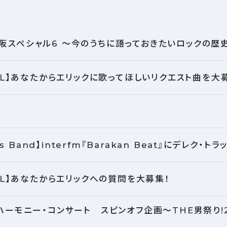
阪スペシャル6 〜今のうちに語っておきたいロックの
ALL】あなたからエリックに歌ってほしいリクエスト曲を大
cks Band】interfm『Barakan Beat』にデレク・ト
ALL】あなたからエリックへの質問を大募集！
ents ハーモニー・コンサート スピンオフ企画〜THE男祭