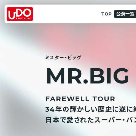
TOP
公演一覧
ミスター・ビッグ
M
R
.
B
I
G
FAREWELL TOUR
34年の輝かしい歴史に遂に
日本で愛されたスーパー・バ