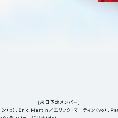
[来日予定メンバー]
ーン（b）、Eric Martin／エリック・マーティン（vo）、P
o／ニック・ディヴァージリオ（ds）