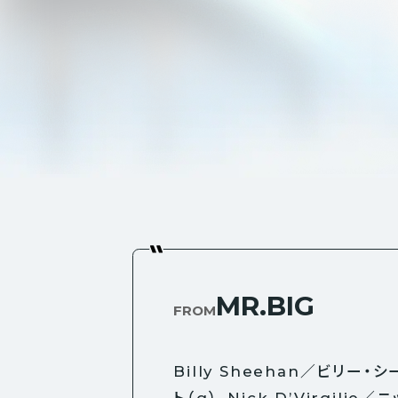
MR.BIG
FROM
Billy Sheehan／ビリー・シ
ト（g）、Nick D’Virgili