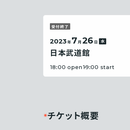
受付終了
7
26
2023
水
年
月
日
日本武道館
18:00 open
19:00 start
チケット概要