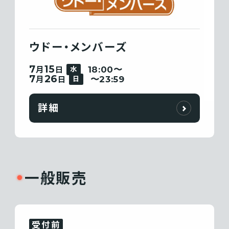
ウドー・メンバーズ
7
15
18:00〜
月
日
水
7
26
〜23:59
月
日
日
詳細
一般販売
受付前