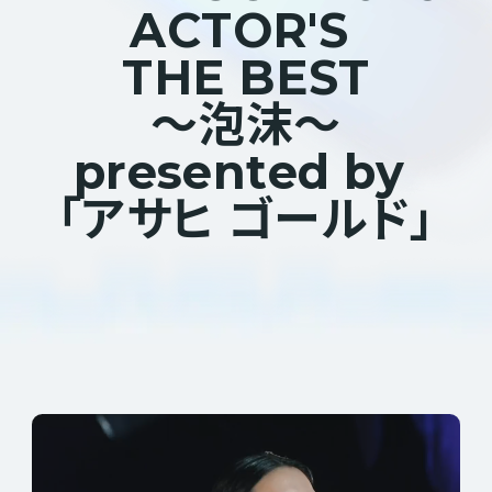
A
C
T
O
R
'
S
T
H
E
B
E
S
T
〜
泡
沫
〜
p
r
e
s
e
n
t
e
d
b
y
「
ア
サ
ヒ
ゴ
ー
ル
ド
」