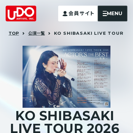
MENU
会員サイト
TOP
公演一覧
KO SHIBASAKI
LIVE TOUR 2
K
O
S
H
I
B
A
S
A
K
I
L
I
V
E
T
O
U
R
2
0
2
6