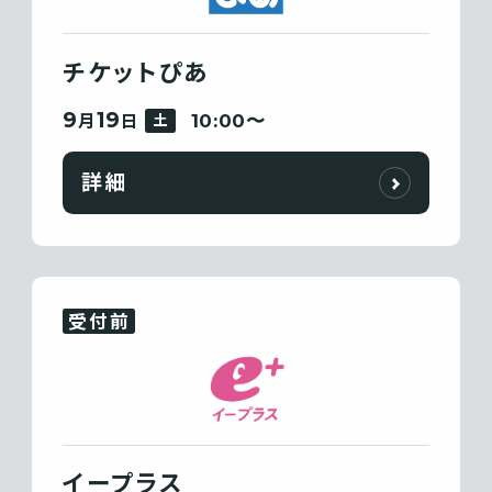
チケットぴあ
9
19
10:00〜
月
日
土
詳細
受付前
イープラス