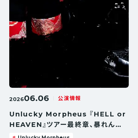
06.06
公演情報
2026
Unlucky Morpheus 『HELL or
HEAVEN』ツアー最終章、暴れん坊
限定公演が開催決定！！
Unlucky Morpheus