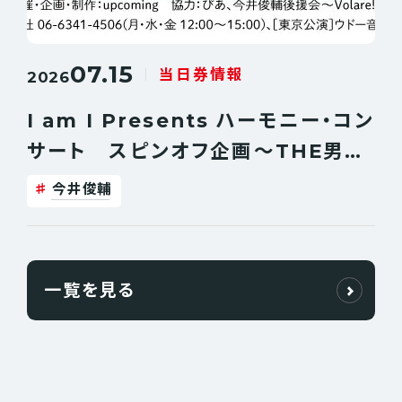
07.15
当日券情報
2026
I am I Presents ハーモニー・コン
サート スピンオフ企画〜THE男祭
り!2026〜【東京公演】当日券販売決
今井俊輔
定！
一覧を見る